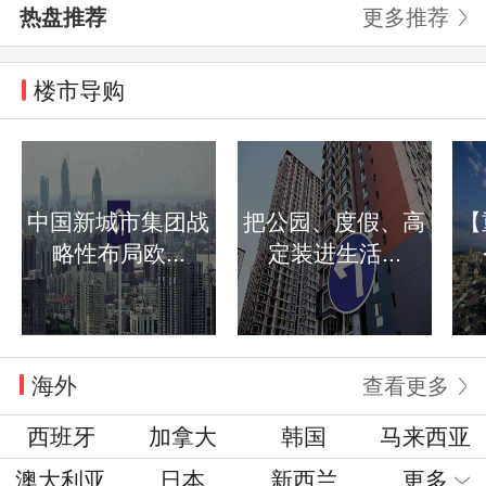
热盘推荐
更多推荐
楼市导购
中国新城市集团战
把公园、度假、高
【
略性布局欧...
定装进生活...
海外
查看更多
西班牙
加拿大
韩国
马来西亚
澳大利亚
日本
新西兰
更多