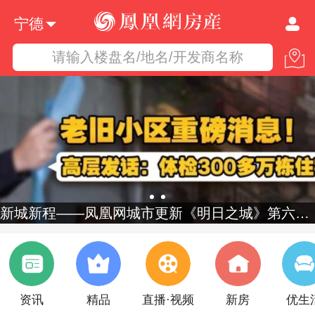
宁德
请输入楼盘名/地名/开发商名称
新城新程——凤凰网城市更新《明日之城》第六季启幕
资讯
精品
直播·视频
新房
优生