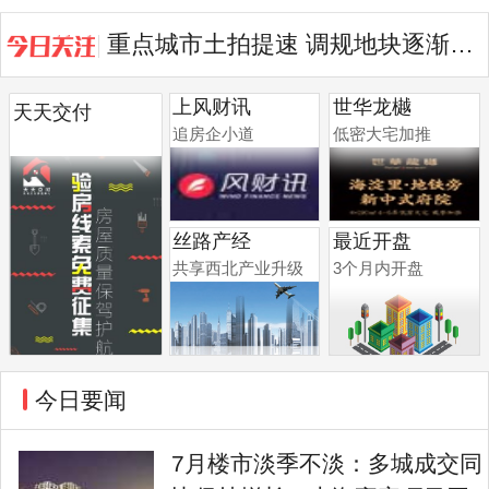
重点城市土拍提速 调规地块逐渐成...
7月土地竞拍分化 房企拿地继续向...
上风财讯
世华龙樾
天天交付
追房企小道
低密大宅加推
丝路产经
最近开盘
共享西北产业升级
3个月内开盘
今日要闻
7月楼市淡季不淡：多城成交同